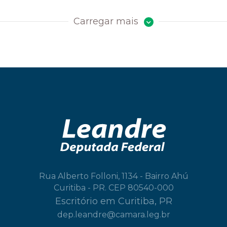
Carregar mais
Rua Alberto Folloni, 1134 - Bairro Ahú
Curitiba - PR. CEP 80540-000
Escritório em Curitiba, PR
dep.leandre@camara.leg.br