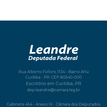
Rua Alberto Folloni, 1134 - Bairro Ahú
Curitiba - PR. CEP 80540-000
Escritório em Curitiba, PR
dep.leandre@camara.leg.br
Gabinete 454 - Anexo IV - Câmara dos Deputados