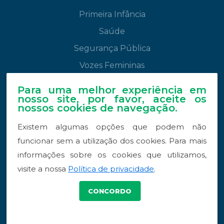
Primeira Infância
Saúde
Segurança Pública
Vozes Femininas
Para uma melhor experiência em
NA MÍDIA
nosso site, por favor, aceite os
nossos cookies de navegação.
Leandre na mídia
Existem algumas opções que podem não
Downloads
funcionar sem a utilização dos cookies. Para mais
Livros
informações sobre os cookies que utilizamos,
visite a nossa
Política de privacidade
.
CONCORDO
Copyright © 2026 - Todos os direitos
reservados. Desenvolvido por
E-MID