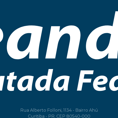
Rua Alberto Folloni, 1134 - Bairro Ahú
Curitiba - PR. CEP 80540-000