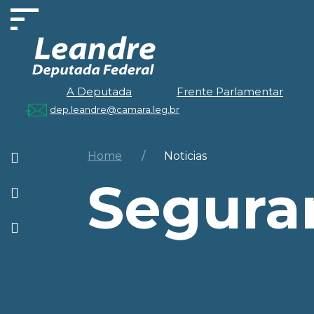
A Deputada
Frente Parlamentar
dep.leandre@camara.leg.br
Home
Noticias
Segura