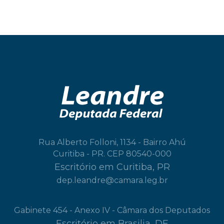
Rua Alberto Folloni, 1134 - Bairro Ahú
Curitiba - PR. CEP 80540-000
Escritório em Curitiba, PR
dep.leandre@camara.leg.br
Gabinete 454 - Anexo IV - Câmara dos Deputados
Escritório em Brasilia, DF