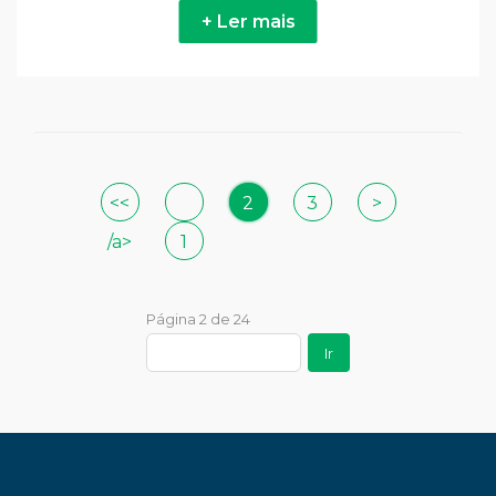
+ Ler mais
<<
2
3
>
/a>
1
Página 2 de 24
Ir