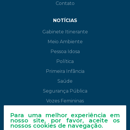
Contato
NOTÍCIAS
Gabinete Itinerante
Meio Ambiente
Pessoa Idosa
Política
Primeira Infância
Saúde
Segurança Pública
Vozes Femininas
Para uma melhor experiência em
NA MÍDIA
nosso site, por favor, aceite os
nossos cookies de navegação.
Leandre na mídia